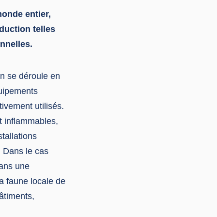
monde entier,
uction telles
onnelles.
on se déroule en
quipements
ivement utilisés.
nt inflammables,
tallations
. Dans le cas
dans une
 la faune locale de
âtiments,