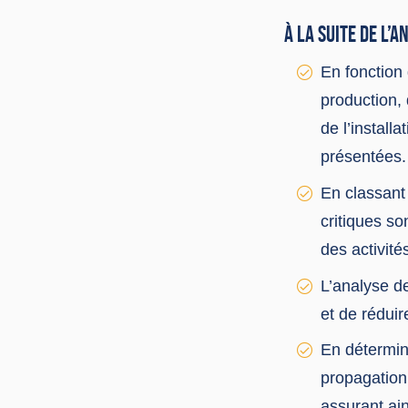
À LA SUITE DE L’
En fonction 
production,
de l’install
présentées.
En classant 
critiques so
des activité
L’analyse d
et de réduir
En détermin
propagation
assurant ain