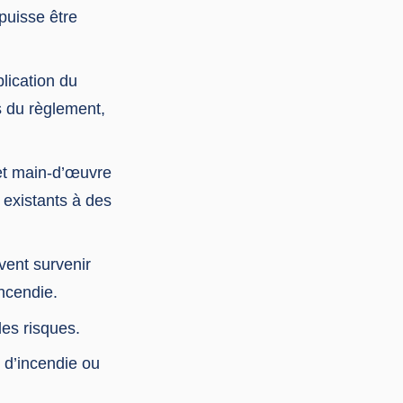
puisse être
blication du
 du règlement,
 et main-d’œuvre
 existants à des
vent survenir
ncendie.
des risques.
s d’incendie ou