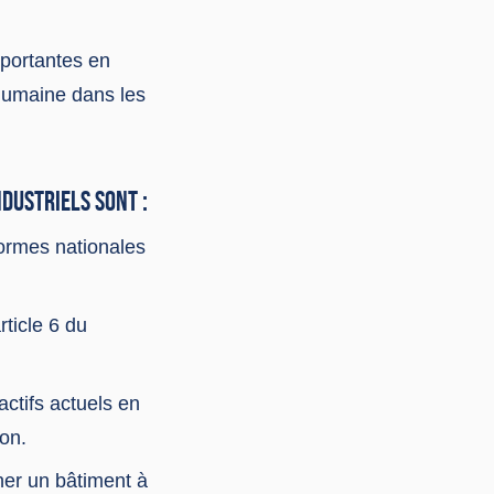
mportantes en
 humaine dans les
NDUSTRIELS SONT :
normes nationales
rticle 6 du
actifs actuels en
ion.
ener un bâtiment à