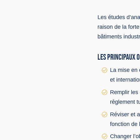
Les études d’anal
raison de la for
bâtiments industr
LES PRINCIPAUX O
La mise en c
et internati
Remplir les 
règlement tu
Réviser et a
fonction de 
Changer l’ob