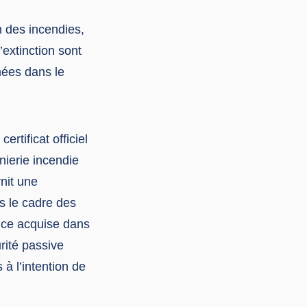
n des incendies,
’extinction sont
mées dans le
rtificat officiel
nierie incendie
rnit une
ns le cadre des
ence acquise dans
rité passive
 à l’intention de