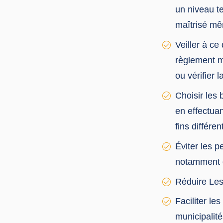
un niveau t
maîtrisé mê
Veiller à ce
règlement m
ou vérifier 
Choisir les
en effectuan
fins différen
Éviter les p
notamment da
Réduire Les
Faciliter le
municipalités