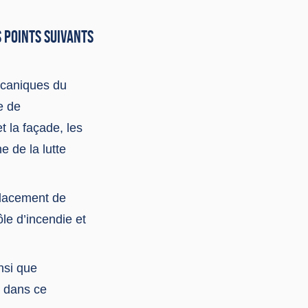
S POINTS SUIVANTS
écaniques du
e de
 la façade, les
e de la lutte
placement de
le d’incendie et
insi que
s dans ce