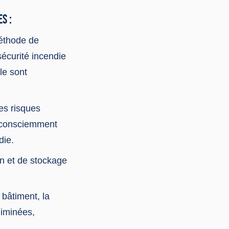
S :
méthode de
écurité incendie
lle sont
les risques
ie consciemment
die.
n et de stockage
bâtiment, la
liminées,