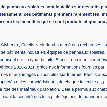
 de panneaux solaires sont installés sur des toits pl
ureusement, ces bâtiments prennent rarement feu, ma
derrière les incendies qui se sont produits et que po
Stybenex, Efectis Nederland a mené des recherches sur
ts de bâtiments industriels équipés de panneaux solaires.
duisent sur ce type de toits. Efectis a pu identifier et év
période 2016-2021, grâce aux informations fournies par l
rnés et aux images disponibles sur Internet. Efectis a e
propriétés et les caractéristiques de chaque incendie et, p
e rôle des matériaux d’isolation. Cela a permis aux cher
isant la sécurité des toits plats équipés de panneaux so