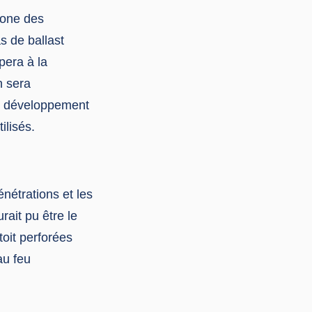
zone des
s de ballast
ipera à la
n sera
le développement
ilisés.
énétrations et les
rait pu être le
toit perforées
au feu