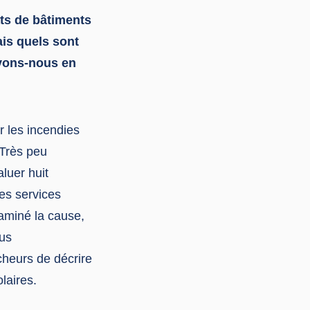
ats de bâtiments
is quels sont
uvons-nous en
 les incendies
 Très peu
aluer huit
es services
xaminé la cause,
lus
cheurs de décrire
laires.