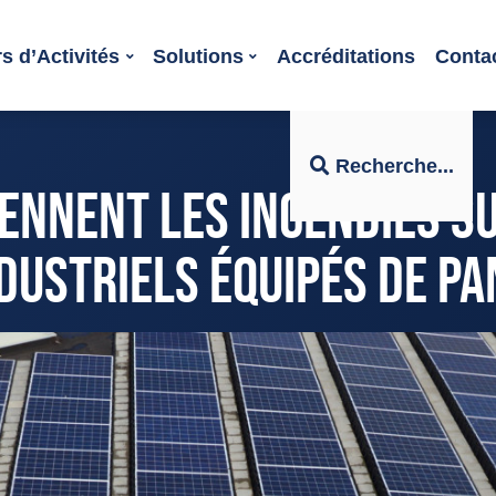
s d’Activités
Solutions
Accréditations
Conta
Recherche...
ENNENT LES INCENDIES SU
DUSTRIELS ÉQUIPÉS DE P