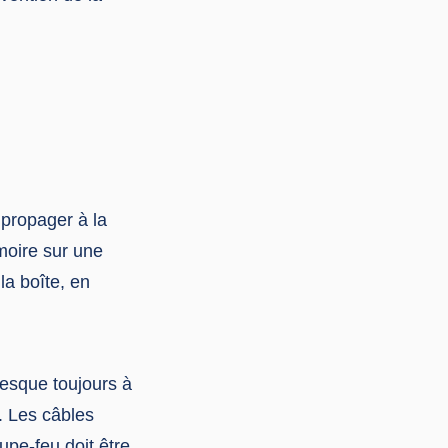
propager à la
rmoire sur une
la boîte, en
resque toujours à
. Les câbles
upe-feu doit être