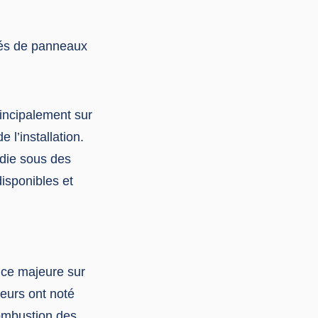
ipés de panneaux
incipalement sur
l’installation.
ndie sous des
isponibles et
ence majeure sur
eurs ont noté
ombustion des