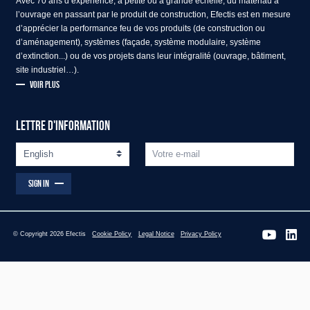
Avec 70 ans d’expérience, à petite ou à grande échelle, du matériau à
l’ouvrage en passant par le produit de construction, Efectis est en mesure
d’apprécier la performance feu de vos produits (de construction ou
d’aménagement), systèmes (façade, système modulaire, système
d’extinction...) ou de vos projets dans leur intégralité (ouvrage, bâtiment,
site industriel…).
VOIR PLUS
LETTRE D'INFORMATION
SIGN IN
© Copyright 2026 Efectis
Cookie Policy
Legal Notice
Privacy Policy