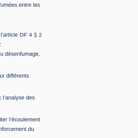
 fumées entre les
’article DF 4 § 2
:
e du désenfumage,
r différents
c l’analyse des
ter l’écoulement
enforcement du