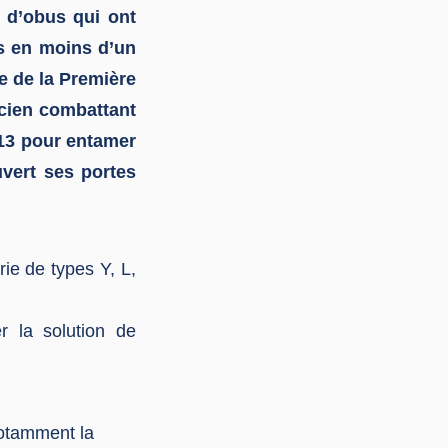
 d’obus qui ont
és en moins d’un
le de la Première
ncien combattant
13 pour entamer
vert ses portes
ie de types Y, L,
r la solution de
otamment la