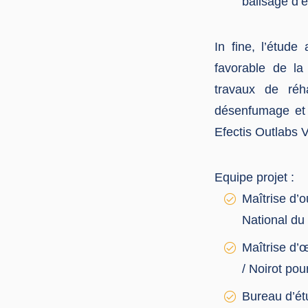
balisage d’
In fine, l’étud
favorable de la
travaux de réh
désenfumage et d
Efectis Outlabs V
Equipe projet :
Maîtrise d
National du
Maîtrise d’
/ Noirot po
Bureau d’étu