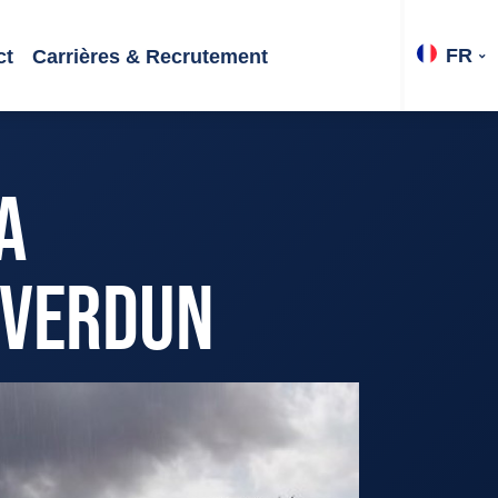
FR
ct
Carrières & Recrutement
A
 VERDUN