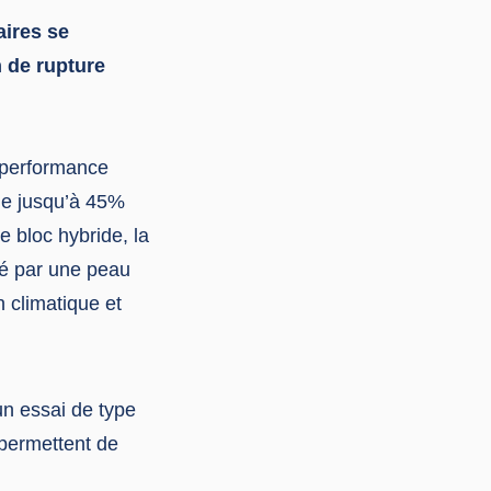
aires se
 de rupture
r performance
one jusqu’à 45%
 bloc hybride, la
té par une peau
n climatique et
un essai de type
 permettent de