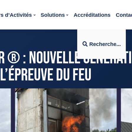
s d’Activités
Solutions
Accréditations
Conta
Recherche...
R ® : NOUVELLE GÉNÉRAT
 L’ÉPREUVE DU FEU