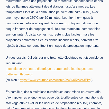
récurrentes, avec des projections de matériaux incandescents et des
jets de flammes atteignant des distances jusqu’à 2 mètres. Les
températures lors de la combustion peuvent atteindre 800°C, avec
une moyenne de 250°C sur 10 minutes. Les flux thermiques à
proximité immédiate atteignent des niveaux critiques indiquant un
risque important de propagation du feu aux matériaux combustibles
environnants. À distance, les flux restent plus faibles, mais les
projections enflammées et les débris incandescents, pouvant être
rejetés à distance, constituent un risque de propagation important.
Un des essais réalisés sur une trottinette électrique est disponible au
lien suivant :
Incendie de trottinette électrique : comprendre les risques des
batteries lithium-ion
(ou bien :
https://www.youtube.com/watch?v=5v0RyUV3Ekg
)
En parallèle, des simulations numériques sont mises en œuvre afin
d’extrapoler les phénomènes observés à différentes configurations de
stockage afin d’évaluer les risques de propagation (couloir, chambre,
salon) en prenant en compte les projections incandescentes en plus