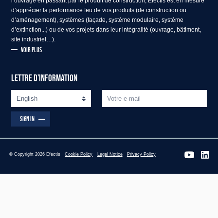
l’ouvrage en passant par le produit de construction, Efectis est en mesure
d’apprécier la performance feu de vos produits (de construction ou
d’aménagement), systèmes (façade, système modulaire, système
d’extinction...) ou de vos projets dans leur intégralité (ouvrage, bâtiment,
site industriel…).
VOIR PLUS
LETTRE D'INFORMATION
SIGN IN
© Copyright 2026 Efectis
Cookie Policy
Legal Notice
Privacy Policy