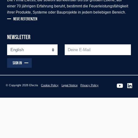
Die Firma Efectis, die sowohl auf kleinster bis zur größten Ebene, auf
einer 70 jährigen Erfahrung beruht, bestimmt die Feuerleistungsfähigkeit
ihrer Produkte, Systeme oder Bauprojekte in jedem beliebigen Bereich.
NEUE REFERENZEN
NEWSLETTER
SIGN IN
© Copyright 2026 Efectis
Cookie Policy
Legal Notice
Privacy Policy