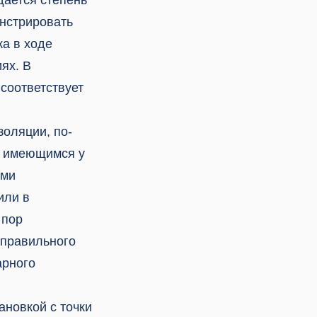
онстрировать
а в ходе
ях. В
 соответствует
золяции, по-
, имеющимся у
ыми
или в
 пор
еправильного
арного
ановкой с точки