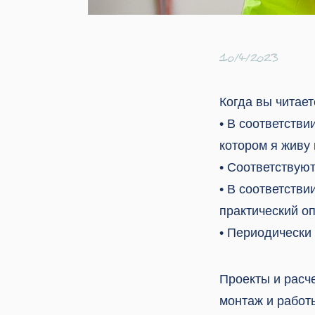
10/4/2023
Когда вы читает
• В соответстви
котором я живу 
• Соответствую
• В соответств
практический о
• Периодически
Проекты и расч
монтаж и работ