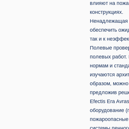
влияют на пожа
конструкциях.
Ненадлежащая п
обеспечить ожи
так и к неэффе
Полевые провер
полевых работ.
нормам и станд
изучаются архи
образом, можно
предложив реше
Efectis Era Av
оборудование (
пожароопасные 
системы пенног