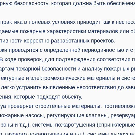
рную безопасность, которая должна быть обеспечен
рактика в полевых условиях приводит как к неспос
даемые пожарные характеристики материалов или о
ктивности корректно разработанных проектов.
ки проводятся с определенной периодичностью и с 
 В ходе проверок, для подтверждения соответствия 
артам пожарной безопасности и анализу пожарных р
тектурные и электромеханические материалы и сист
 легко устранить выявленные несоответствия до зав
ния, которые подходят объекту.
rasya проверяет строительные материалы, противопож
пожарные насосы, регулирующие клапаны, резервуа
зоны и т.д.), системы пожаротушения (спринклерные
о, газового пожаротушения и т.д.), системы дымоуда