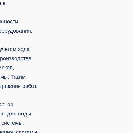
а в
обности
борудования,
учетом хода
производства
исков,
емы. Таким
ершения работ,
арное
ры для воды,
 системы,
ления, системы