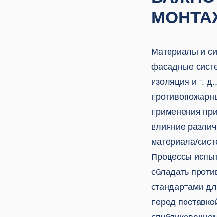
МОНТА
Материалы и си
фасадные систе
изоляция и т. д
противопожарны
применения при
влияние различ
материала/сис
Процессы испыт
обладать проти
стандартами дл
перед поставкой
опубликованном