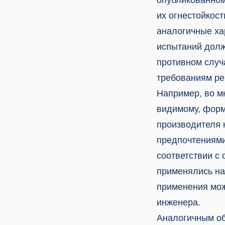
их огнестойкос
аналогичные ха
испытаний долж
противном случа
требованиям ре
Например, во м
видимому, форм
производителя 
предпочтениями
соответствии с
применялись на
применения мож
инженера.
Аналогичным об