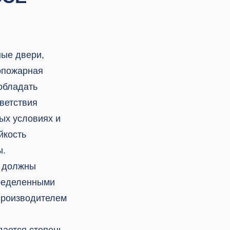
ные двери,
опожарная
 обладать
ветствия
ых условиях и
йкость
ы.
е должны
пределенными
производителем
дается степень