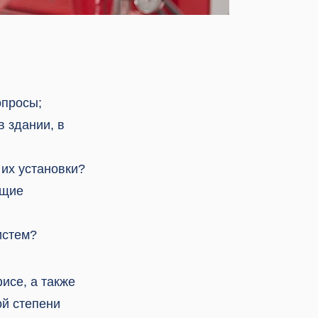
опросы;
в здании, в
 их установки?
ющие
истем?
исе, а также
ой степени