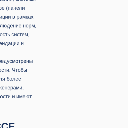
ре (панели
зиции в рамках
блюдение норм,
ость систем,
ендации и
предусмотрены
ости. Чтобы
для более
женерами,
ости и имеют
ССЕ