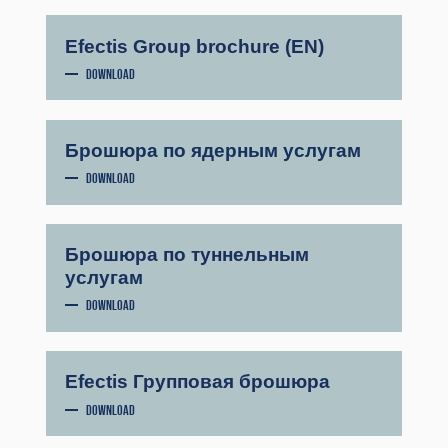
Efectis Group brochure (EN)
DOWNLOAD
Брошюра по ядерным услугам
DOWNLOAD
Брошюра по туннельным
услугам
DOWNLOAD
Efectis Групповая брошюра
DOWNLOAD