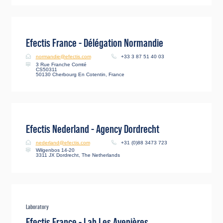
Efectis France - Délégation Normandie
normandie@efectis.com
+33 3 87 51 40 03
3 Rue Franche Comté
CS50311
50130 Cherbourg En Cotentin, France
Efectis Nederland - Agency Dordrecht
nederland@efectis.com
+31 (0)88 3473 723
Wilgenbos 14-20
3311 JX Dordrecht, The Netherlands
Laboratory
Efectis France - Lab Les Avenières