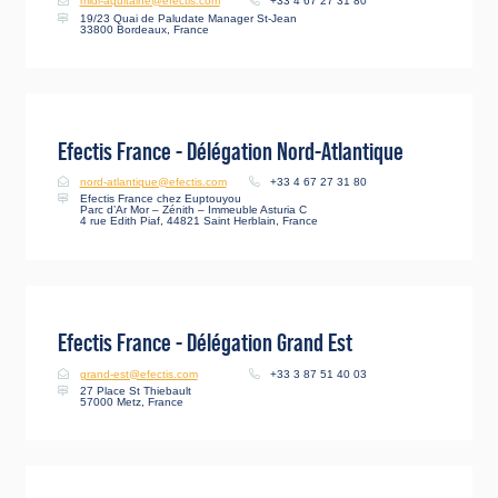
midi-aquitaine@efectis.com
+33 4 67 27 31 80
19/23 Quai de Paludate Manager St-Jean
33800 Bordeaux, France
Efectis France - Délégation Nord-Atlantique
nord-atlantique@efectis.com
+33 4 67 27 31 80
Efectis France chez Euptouyou
Parc d’Ar Mor – Zénith – Immeuble Asturia C
4 rue Edith Piaf, 44821 Saint Herblain, France
Efectis France - Délégation Grand Est
grand-est@efectis.com
+33 3 87 51 40 03
27 Place St Thiebault
57000 Metz, France