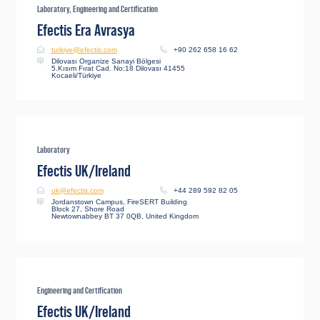
Laboratory, Engineering and Certification
Efectis Era Avrasya
turkiye@efectis.com
+90 262 658 16 62
Dilovası Organize Sanayi Bölgesi
5.Kısım Fırat Cad. No:18 Dilovası 41455
Kocaeli/Türkiye
Laboratory
Efectis UK/Ireland
uk@efectis.com
+44 289 592 82 05
Jordanstown Campus, FireSERT Building
Block 27, Shore Road
Newtownabbey BT 37 0QB, United Kingdom
Engineering and Certification
Efectis UK/Ireland