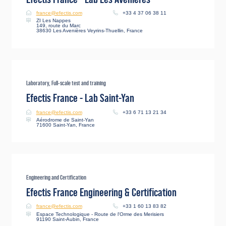
france@efectis.com
+33 4 37 06 38 11
ZI Les Nappes
149, route du Marc
38630 Les Avenières Veyrins-Thuellin, France
Laboratory, Full-scale test and training
Efectis France - Lab Saint-Yan
france@efectis.com
+33 6 71 13 21 34
Aérodrome de Saint-Yan
71600 Saint-Yan, France
Engineering and Certification
Efectis France Engineering & Certification
france@efectis.com
+33 1 60 13 83 82
Espace Technologique - Route de l'Orme des Merisiers
91190 Saint-Aubin, France