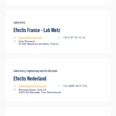
Laboratory
Efectis France - Lab Metz
france@efectis.com
+33 3 87 51 11 11
Voie Romaine
57280 Maizières-lès-Metz, France
Laboratory, Engineering and Certification
Efectis Nederland
nederland@efectis.com
+31 (0)88 3473 723
Brandpuntlaan Zuid 16
2665 NZ Bleiswijk, The Netherlands