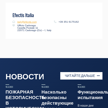
Efectis Italia
italy@efectis.com
+39 351 6175162
Ufficio Cadorago
Casella Postale 11
22071 Cadorago (Co) – I, Italy
НОВОСТИ
ЧИТАЙТЕ ДАЛЬШЕ
10.4.2023
10.4.2023
10.4.2023
ПОЖАРНАЯ
Насколько
Функционал
БЕЗОПАСНОСТЬ
безопасны
испытания
В
действующие
В наши дни