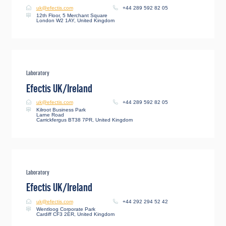
uk@efectis.com
+44 289 592 82 05
12th Floor, 5 Merchant Square
London W2 1AY, United Kingdom
Laboratory
Efectis UK/Ireland
uk@efectis.com
+44 289 592 82 05
Kilroot Business Park
Larne Road
Carrickfergus BT38 7PR, United Kingdom
Laboratory
Efectis UK/Ireland
uk@efectis.com
+44 292 294 52 42
Wentloog Corporate Park
Cardiff CF3 2ER, United Kingdom