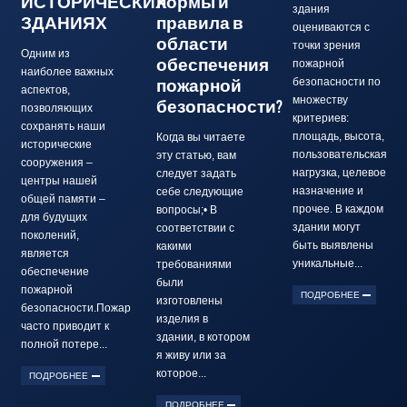
ИСТОРИЧЕСКИХ
нормы и
здания
ЗДАНИЯХ
правила в
оцениваются с
области
точки зрения
Одним из
обеспечения
пожарной
наиболее важных
пожарной
безопасности по
аспектов,
множеству
безопасности?
позволяющих
критериев:
сохранять наши
площадь, высота,
Когда вы читаете
исторические
пользовательская
эту статью, вам
сооружения –
нагрузка, целевое
следует задать
центры нашей
назначение и
себе следующие
общей памяти –
прочее. В каждом
вопросы;• В
для будущих
здании могут
соответствии с
поколений,
быть выявлены
какими
является
уникальные...
требованиями
обеспечение
были
пожарной
ПОДРОБНЕЕ
изготовлены
безопасности.Пожар
изделия в
часто приводит к
здании, в котором
полной потере...
я живу или за
которое...
ПОДРОБНЕЕ
ПОДРОБНЕЕ