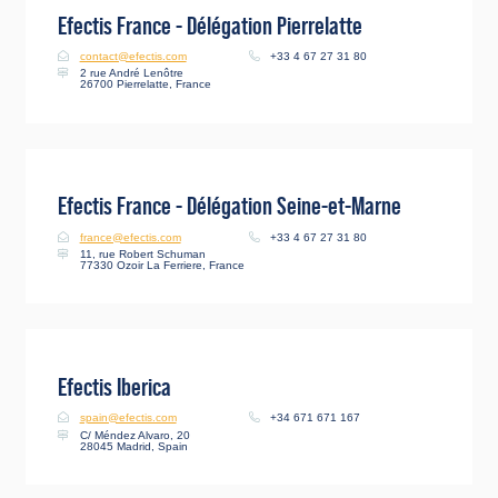
Efectis France - Délégation Pierrelatte
contact@efectis.com
+33 4 67 27 31 80
2 rue André Lenôtre
26700 Pierrelatte, France
Efectis France - Délégation Seine-et-Marne
france@efectis.com
+33 4 67 27 31 80
11, rue Robert Schuman
77330 Ozoir La Ferriere, France
Efectis Iberica
spain@efectis.com
+34 671 671 167
C/ Méndez Alvaro, 20
28045 Madrid, Spain