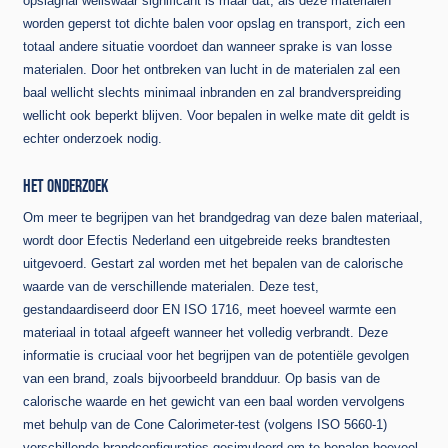
opslaghal weliswaar significant is maar dat, als deze materialen
worden geperst tot dichte balen voor opslag en transport, zich een
totaal andere situatie voordoet dan wanneer sprake is van losse
materialen. Door het ontbreken van lucht in de materialen zal een
baal wellicht slechts minimaal inbranden en zal brandverspreiding
wellicht ook beperkt blijven. Voor bepalen in welke mate dit geldt is
echter onderzoek nodig.
HET ONDERZOEK
Om meer te begrijpen van het brandgedrag van deze balen materiaal,
wordt door Efectis Nederland een uitgebreide reeks brandtesten
uitgevoerd. Gestart zal worden met het bepalen van de calorische
waarde van de verschillende materialen. Deze test,
gestandaardiseerd door EN ISO 1716, meet hoeveel warmte een
materiaal in totaal afgeeft wanneer het volledig verbrandt. Deze
informatie is cruciaal voor het begrijpen van de potentiële gevolgen
van een brand, zoals bijvoorbeeld brandduur. Op basis van de
calorische waarde en het gewicht van een baal worden vervolgens
met behulp van de Cone Calorimeter-test (volgens ISO 5660-1)
verschillende brandconfiguraties gesimuleerd om te bepalen hoeveel