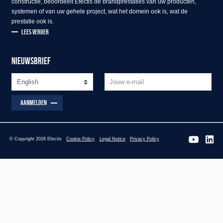
constructie, beoordeelt Efectis de brandprestaties van uw producten,
systemen of van uw gehele project, wat het domein ook is, wat de
prestatie ook is.
LEES VERDER
NIEUWSBRIEF
AANMELDEN
© Copyright 2026 Efectis
Cookie Policy
Legal Notice
Privacy Policy