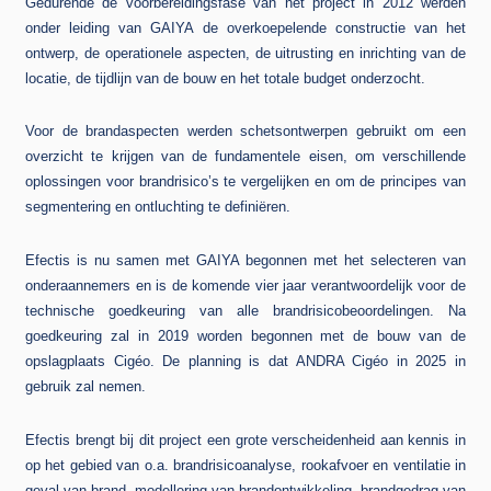
Gedurende de voorbereidingsfase van het project in 2012 werden
onder leiding van GAIYA de overkoepelende constructie van het
ontwerp, de operationele aspecten, de uitrusting en inrichting van de
locatie, de tijdlijn van de bouw en het totale budget onderzocht.
Voor de brandaspecten werden schetsontwerpen gebruikt om een
overzicht te krijgen van de fundamentele eisen, om verschillende
oplossingen voor brandrisico’s te vergelijken en om de principes van
segmentering en ontluchting te definiëren.
Efectis is nu samen met GAIYA begonnen met het selecteren van
onderaannemers en is de komende vier jaar verantwoordelijk voor de
technische goedkeuring van alle brandrisicobeoordelingen. Na
goedkeuring zal in 2019 worden begonnen met de bouw van de
opslagplaats Cigéo. De planning is dat ANDRA Cigéo in 2025 in
gebruik zal nemen.
Efectis brengt bij dit project een grote verscheidenheid aan kennis in
op het gebied van o.a. brandrisicoanalyse, rookafvoer en ventilatie in
geval van brand, modellering van brandontwikkeling, brandgedrag van