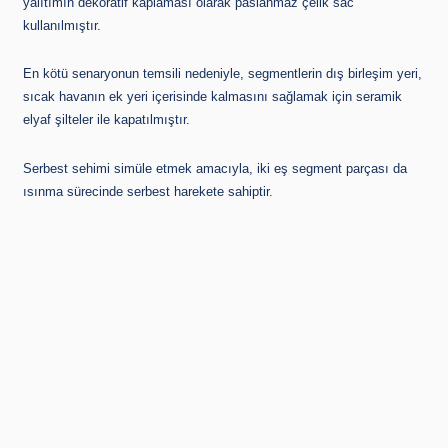
yalıtımın dekoratif kaplaması olarak paslanmaz çelik sac
kullanılmıştır.
En kötü senaryonun temsili nedeniyle, segmentlerin dış birleşim yeri,
sıcak havanın ek yeri içerisinde kalmasını sağlamak için seramik
elyaf şilteler ile kapatılmıştır.
Serbest sehimi simüle etmek amacıyla, iki eş segment parçası da
ısınma sürecinde serbest harekete sahiptir.
Testin ısıtma sürecinde RABT-ZTV Tren eğrisi kullanılmıştır. Test
sonucunda ise herhangi bir ölçüm yerindeki sıcaklık artışı yaklaşık
olarak 10 °C’ yi geçmemiştir.