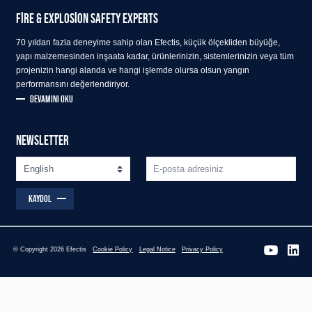
FIRE & EXPLOSION SAFETY EXPERTS
70 yıldan fazla deneyime sahip olan Efectis, küçük ölçekliden büyüğe,
yapı malzemesinden inşaata kadar, ürünlerinizin, sistemlerinizin veya tüm
projenizin hangi alanda ve hangi işlemde olursa olsun yangın
performansını değerlendiriyor.
DEVAMINI OKU
NEWSLETTER
KAYDOL
© Copyright 2026 Efectis
Cookie Policy
Legal Notice
Privacy Policy