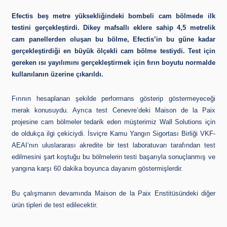
Efectis beş metre yüksekliğindeki bombeli cam bölmede ilk
testini gerçekleştirdi. Dikey mafsallı eklere sahip 4,5 metrelik
cam panellerden oluşan bu bölme,
Efectis’in bu güne kadar
gerçekleştirdiği en büyük ölçekli cam bölme testiydi. Test için
gereken ısı yayılımını gerçekleştirmek için fırın boyutu normalde
kullanılanın üzerine çıkarıldı.
Fırının hesaplanan şekilde performans gösterip göstermeyeceği
merak konusuydu. Ayrıca test Cenevre’deki Maison de la Paix
projesine cam bölmeler tedarik eden müşterimiz Wall Solutions için
de oldukça ilgi çekiciydi. İsviçre Kamu Yangın Sigortası Birliği VKF-
AEAI’nın uluslararası akredite bir test laboratuvarı tarafından test
edilmesini şart koştuğu bu bölmelerin testi başarıyla sonuçlanmış ve
yangına karşı 60 dakika boyunca dayanım göstermişlerdir.
Bu çalışmanın devamında Maison de la Paix Enstitüsündeki diğer
ürün tipleri de test edilecektir.