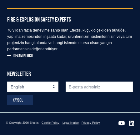
FIRE & EXPLOSION SAFETY EXPERTS
70 yıldan fazla deneyime sahip olan Efectis, küçük ölçekliden büyüğe,
yapı malzemesinden inşaata kadar, ürünlerinizin, sistemlerinizin veya tüm
projenizin hangi alanda ve hangi işlemde olursa olsun yangın
performansını değerlendiriyor.
DEVAMINI OKU
NEWSLETTER
KAYDOL
© Copyright 2026 Efectis
Cookie Policy
Legal Notice
Privacy Policy