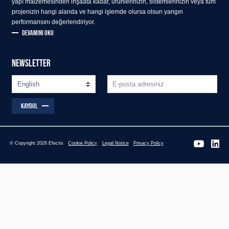
yapı malzemesinden inşaata kadar, ürünlerinizin, sistemlerinizin veya tüm
projenizin hangi alanda ve hangi işlemde olursa olsun yangın
performansını değerlendiriyor.
DEVAMINI OKU
NEWSLETTER
KAYDOL
© Copyright 2026 Efectis
Cookie Policy
Legal Notice
Privacy Policy