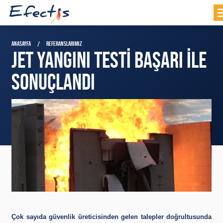
ANASAYFA
REFERANSLARIMIZ
JET YANGINI TESTI BAŞARI ILE
SONUÇLANDI
Çok sayıda güvenlik üreticisinden gelen talepler doğrultusunda