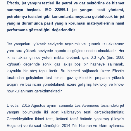
Efectis, jet yangını testleri ile petrol ve gaz sektörüne de hizmet
sunmaya başladı. ISO 22899-1 jet yangını testi yöntemi,
petrokimya tesisleri gibi konumlarda meydana gelebilecek bir jet
yangını durumunda pasif yangın koruması materyallerinin nasıl
performans gösterdiğini değerlendirir.
Jet yangınları, yüksek seviyede taşınımlı ve ışınımlı ısı akılarının
yanı sıra yüksek seviyede aşındırıcı güçlere neden olmaktadır. Her
iki ısı akısı için de yeterli miktar üretmek için, 0,3 kg/s (örn. 1080
kg/saat) değerinde sonik gaz akışı boş bir hazneye salınarak,
kuyruklu bir ateş topu üretir. Bu hizmeti sağlamak üzere Efectis
tarafından geliştirilen test tesisi, gaz şeklindeki propanın yüksek
akışını ve basıncını yönetebilmek üzere gelişmiş teknoloji ve know-
how kullanımını gerektirmektedir.
Efectis 2015 Ağustos ayının sonunda Les Avenières tesisindeki jet
yangını bölümünde iki adet kalibrasyon testi gerçekleştirmiştir.
Gerçekleştirilen ikinci test, üçüncü taraf önünde yapılmış (Lloyd’s
Register) ve iki saat sürmüştür. 2014 Yılı Haziran ve Ekim aylarında