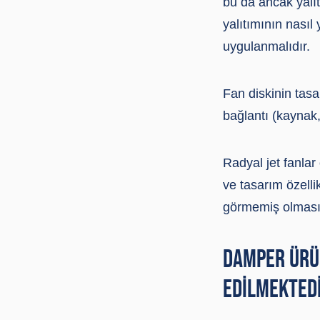
bu da ancak yalı
yalıtımının nası
uygulanmalıdır.
Fan diskinin tasa
bağlantı (kaynak, 
Radyal jet fanlar
ve tasarım özelli
görmemiş olması 
DAMPER ÜRÜ
EDILMEKTED