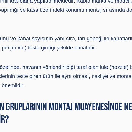
tımlı kablolarla yapılabilmektedir. Kablo marka ve model
l yapıldığı ve kasa üzerindeki konumu montaj sırasında d
rımı ve kanat sayısının yanı sıra, fan göbeği ile kanatlar
perçin vb.) teste girdiği şekilde olmalıdır.
 özelinde, havanın yönlendirildiği taraf olan lüle (nozzle
klerinin teste giren ürün ile aynı olması, nakliye ve mont
önemlidir.
N GRUPLARININ MONTAJ MUAYENESINDE NE
IR?