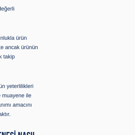
eğerli
unlukla ürün
ekte ancak ürünün
k takip
 yeterlilikleri
ve muayene ile
nanımı amacını
ktır.