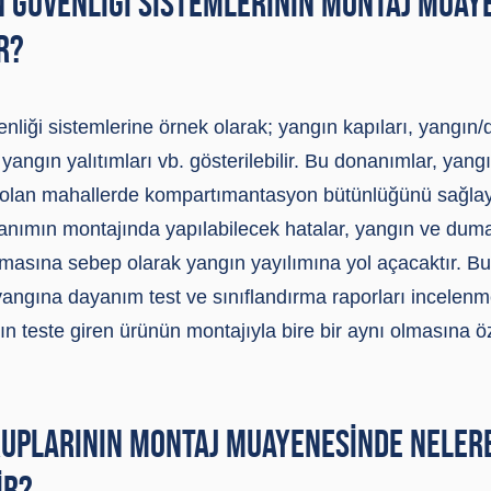
N GÜVENLIĞI SISTEMLERININ MONTAJ MUAY
R?
nliği sistemlerine örnek olarak; yangın kapıları, yangın
 yangın yalıtımları vb. gösterilebilir. Bu donanımlar, yang
 olan mahallerde kompartımantasyon bütünlüğünü sağlaya
nanımın montajında yapılabilecek hatalar, yangın ve dum
asına sebep olarak yangın yayılımına yol açacaktır. Bu
yangına dayanım test ve sınıflandırma raporları incelenm
ın teste giren ürünün montajıyla bire bir aynı olmasına 
RUPLARININ MONTAJ MUAYENESINDE NELERE
IR?