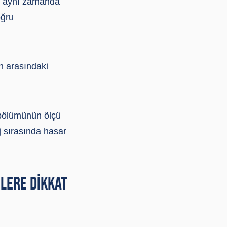
i, aynı zamanda
oğru
ın arasındaki
) bölümünün ölçü
aj sırasında hasar
LERE DIKKAT