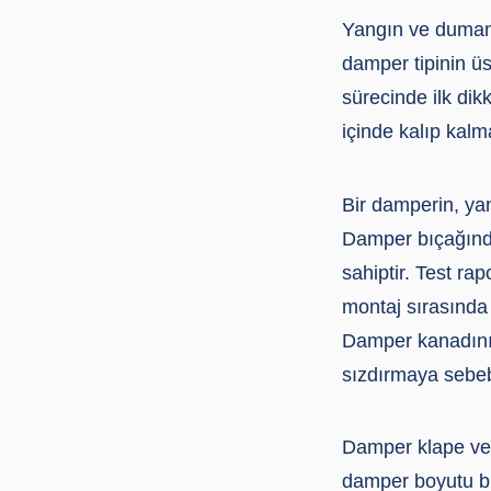
Yangın ve duman d
damper tipinin üs
sürecinde ilk dikk
içinde kalıp kalm
Bir damperin, ya
Damper bıçağında
sahiptir. Test ra
montaj sırasında 
Damper kanadının
sızdırmaya sebebi
Damper klape vey
damper boyutu b