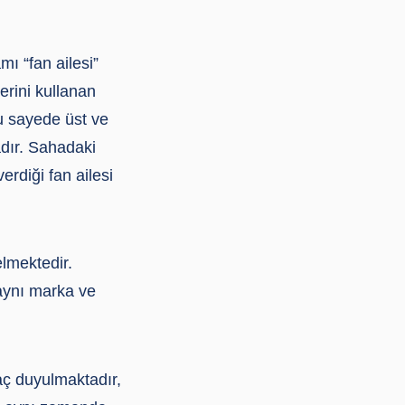
ı “fan ailesi”
erini kullanan
bu sayede üst ve
adır. Sahadaki
erdiği fan ailesi
lmektedir.
 aynı marka ve
aç duyulmaktadır,