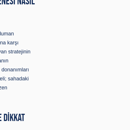
ENESI NASIL
/duman
ına karşı
n stratejinin
anın
 donanımları
eli; sahadaki
özen
 DIKKAT