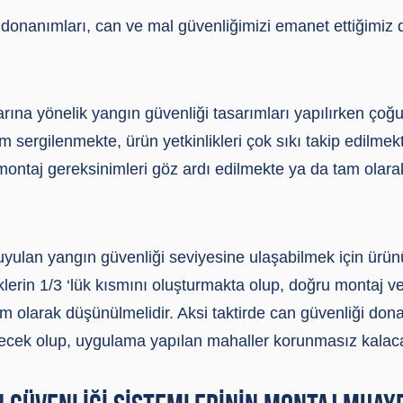
donanımları, can ve mal güvenliğimizi emanet ettiğimiz d
larına yönelik yangın güvenliği tasarımları yapılırken çoğ
ım sergilenmekte, ürün yetkinlikleri çok sıkı takip edilm
montaj gereksinimleri göz ardı edilmekte ya da tam olara
uyulan yangın güvenliği seviyesine ulaşabilmek için ürünün
iklerin 1/3 ‘lük kısmını oluşturmakta olup, doğru montaj 
em olarak düşünülmelidir. Aksi taktirde can güvenliği do
ecek olup, uygulama yapılan mahaller korunmasız kalaca