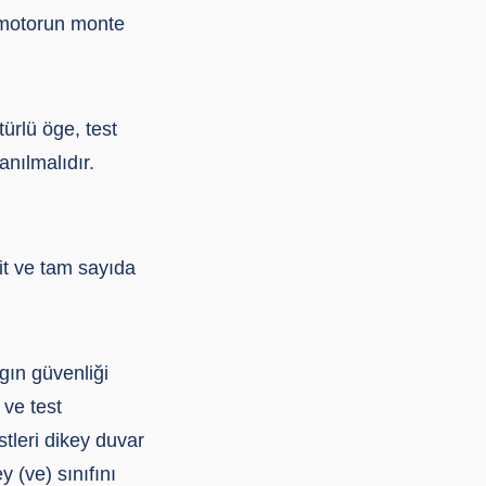
, motorun monte
türlü öge, test
nılmalıdır.
şit ve tam sayıda
ın güvenliği
 ve test
stleri dikey duvar
 (ve) sınıfını