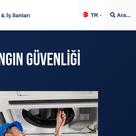
TR
Ara...
& İş İlanları
NGIN GÜVENLIĞI