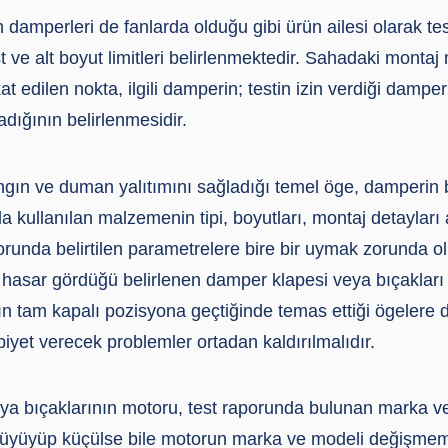
amperleri de fanlarda olduğu gibi ürün ailesi olarak tes
t ve alt boyut limitleri belirlenmektedir. Sahadaki monta
at edilen nokta, ilgili damperin; testin izin verdiği damper
adığının belirlenmesidir.
ngın ve duman yalıtımını sağladığı temel öge, damperin b
 kullanılan malzemenin tipi, boyutları, montaj detaylar
porunda belirtilen parametrelere bire bir uymak zorunda o
hasar gördüğü belirlenen damper klapesi veya bıçakları de
 tam kapalı pozisyona geçtiğinde temas ettiği ögelere di
yet verecek problemler ortadan kaldırılmalıdır.
a bıçaklarının motoru, test raporunda bulunan marka v
üyüyüp küçülse bile motorun marka ve modeli değişmeme