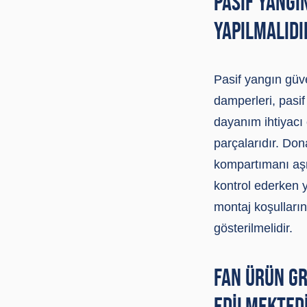
PASIF YANGI
YAPILMALIDI
Pasif yangın güve
damperleri, pasif
dayanım ihtiyacı
parçalarıdır. Do
kompartımanı aşm
kontrol ederken 
montaj koşulların
gösterilmelidir.
FAN ÜRÜN G
EDILMEKTED