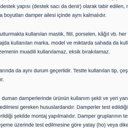
destek yapısı (destek sacı da denir) olarak tabir edilen
da boyutları damper ailesi içinde aynı kalmalıdır.
tutturmakta kullanılan mastik, fitil, porselen, kâğıt vb. her 
ajda kullanılan marka, model ve miktarda sahada da kulla
zemenin muadili kullanılamaz, eksik bırakılamaz.
rında da aynı durum geçerlidir. Testte kullanılan tip, çe
r.
uman damperlerinde ürünün kullanım şekli ve yeri yang
edilmesi gereken hususlardandır. Damperler test edildiği
rildiği şekilde montaj yapılmalıdır. Damper gruplarının te
şeme üzerinde test edilmesine göre yatay (ho) veya dikey