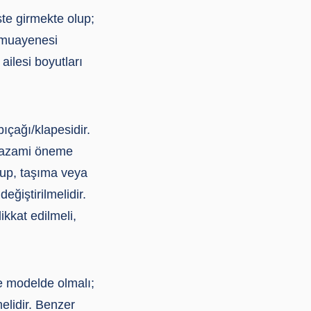
te girmekte olup;
j muayenesi
 ailesi boyutları
ıçağı/klapesidir.
ı azami öneme
lup, taşıma veya
ğiştirilmelidir.
kkat edilmeli,
e modelde olmalı;
lidir. Benzer