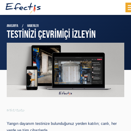
ANASAYFA
HABERLER
TESTINIZI ÇEVRIMIÇI İZLEYIN
9/12/2020
Yangın dayanım testinize bulunduğunuz yerden katılın; canlı, her
yerde ve tüm cihazlarda.