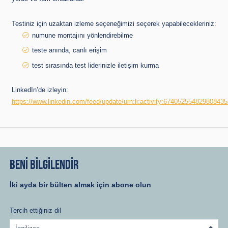
Testiniz için uzaktan izleme seçeneğimizi seçerek yapabilecekleriniz:
numune montajını yönlendirebilme
teste anında, canlı erişim
test sırasında test liderinizle iletişim kurma
LinkedIn’de izleyin:
https://www.linkedin.com/feed/update/urn:li:activity:674052554829808435
BENİ BİLGİLENDİR
İki ayda bir bülten almak için abone olun
Tercih ettiğiniz dil