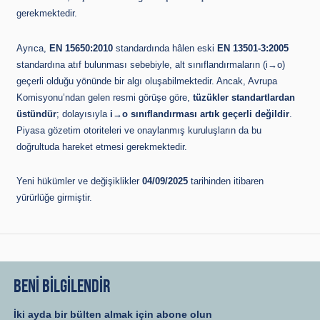
gerekmektedir.
Ayrıca,
EN 15650:2010
standardında hâlen eski
EN 13501-3:2005
standardına atıf bulunması sebebiyle, alt sınıflandırmaların (i→o)
geçerli olduğu yönünde bir algı oluşabilmektedir. Ancak, Avrupa
Komisyonu’ndan gelen resmi görüşe göre,
tüzükler standartlardan
üstündür
; dolayısıyla
i→o sınıflandırması artık geçerli değildir
.
Piyasa gözetim otoriteleri ve onaylanmış kuruluşların da bu
doğrultuda hareket etmesi gerekmektedir.
Yeni hükümler ve değişiklikler
04/09/2025
tarihinden itibaren
yürürlüğe girmiştir.
BENİ BİLGİLENDİR
İki ayda bir bülten almak için abone olun