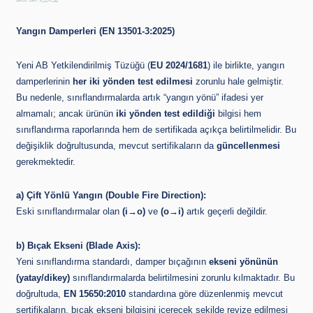
19/1/2026
Yangın Damperleri (EN 13501-3:2025)
Yeni AB Yetkilendirilmiş Tüzüğü (
EU 2024/1681
) ile birlikte, yangın
damperlerinin
her iki yönden test edilmesi
zorunlu hale gelmiştir.
Bu nedenle, sınıflandırmalarda artık “yangın yönü” ifadesi yer
almamalı; ancak ürünün
iki yönden test edildiği
bilgisi hem
sınıflandırma raporlarında hem de sertifikada açıkça belirtilmelidir. Bu
değişiklik doğrultusunda, mevcut sertifikaların da
güncellenmesi
gerekmektedir.
a) Çift Yönlü Yangın (Double Fire Direction):
Eski sınıflandırmalar olan
(i→o)
ve
(o→i)
artık geçerli değildir.
b) Bıçak Ekseni (Blade Axis):
Yeni sınıflandırma standardı, damper bıçağının
ekseni yönünün
(yatay/dikey)
sınıflandırmalarda belirtilmesini zorunlu kılmaktadır. Bu
doğrultuda,
EN 15650:2010
standardına göre düzenlenmiş mevcut
sertifikaların, bıçak ekseni bilgisini içerecek şekilde revize edilmesi